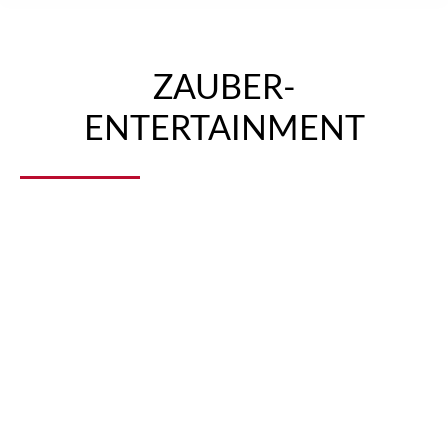
ZAUBER-
ENTERTAINMENT
ÜBER MARC
„Ich werde Zauberer!“ verkündete Marc als
11-jähriger seiner Mutter, nachdem er mit
David Copperfield auf der Bühne stand…