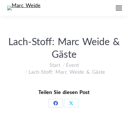
Lach-Stoff: Marc Weide &
Gäste
Start
Event
Sie befinden sich hier:
Lach-Stoff: Marc Weide & Gäste
Teilen Sie diesen Post
Share
Share
on
on
Facebook
X