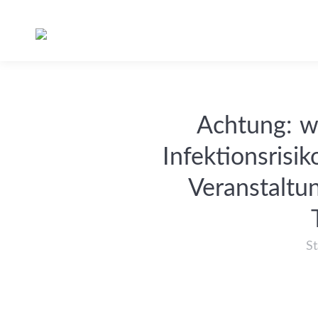
Achtung: w
Infektionsrisi
Veranstaltu
St
Sie