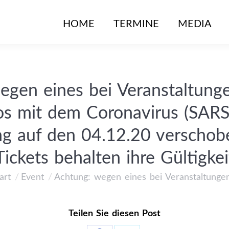
HOME
HOME
TERMINE
TERMINE
MEDIA
MEDIA
egen eines bei Veranstaltung
kos mit dem Coronavirus (SARS
ng auf den 04.12.20 verscho
Tickets behalten ihre Gültigkei
art
Event
Achtung: wegen eines bei Veranstaltunge
 befinden sich hier:
Teilen Sie diesen Post