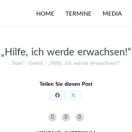
HOME
TERMINE
MEDIA
„Hilfe, ich werde erwachsen!“
Start
Event
„Hilfe, ich werde erwachsen!“
Sie befinden sich hier:
Teilen Sie diesen Post
Share
Share
on
on
Instagram
Facebook
YouTube
Facebook
X
page
page
page