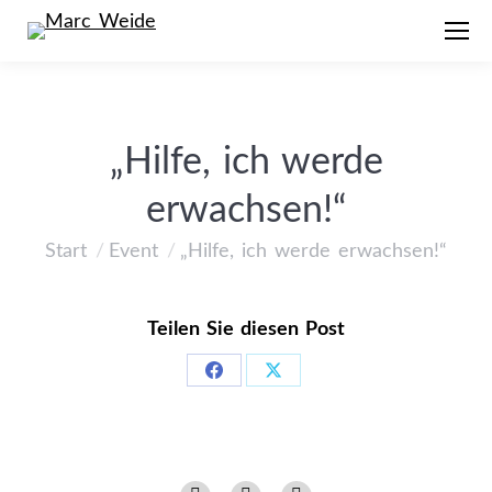
„Hilfe, ich werde
erwachsen!“
Start
Event
„Hilfe, ich werde erwachsen!“
Sie befinden sich hier:
Teilen Sie diesen Post
Share
Share
on
on
Facebook
X