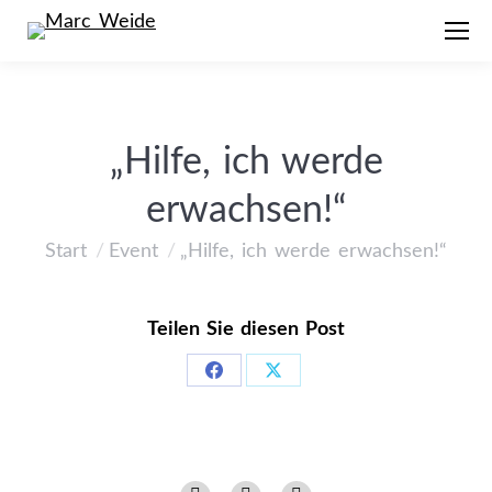
„Hilfe, ich werde
erwachsen!“
Start
Event
„Hilfe, ich werde erwachsen!“
Sie befinden sich hier:
Teilen Sie diesen Post
Share
Share
on
on
Facebook
X