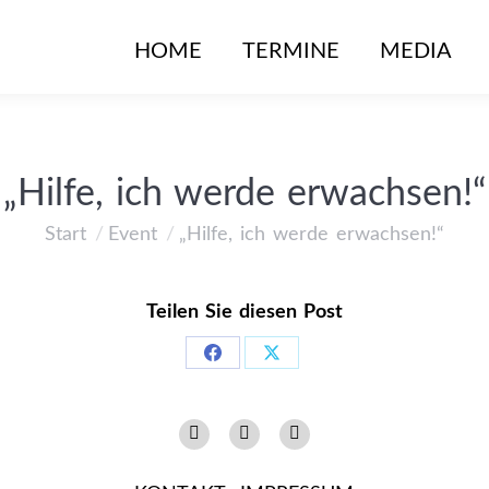
HOME
TERMINE
MEDIA
„Hilfe, ich werde erwachsen!“
Start
Event
„Hilfe, ich werde erwachsen!“
Sie befinden sich hier:
Teilen Sie diesen Post
Share
Share
on
on
Instagram
Facebook
YouTube
Facebook
X
page
page
page