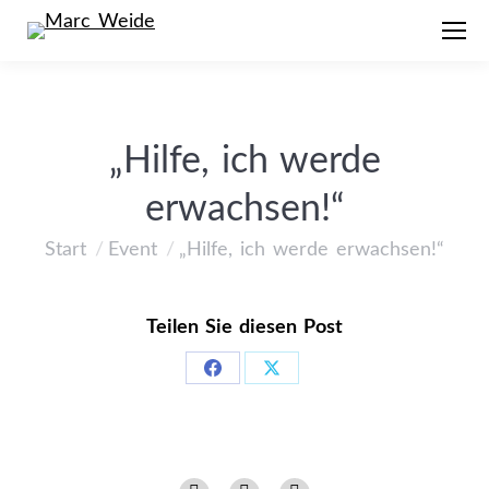
„Hilfe, ich werde
erwachsen!“
Start
Event
„Hilfe, ich werde erwachsen!“
Sie befinden sich hier:
Teilen Sie diesen Post
Share
Share
on
on
Facebook
X