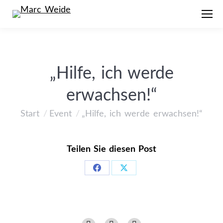
„Hilfe, ich werde
erwachsen!“
Start
Event
„Hilfe, ich werde erwachsen!“
Sie befinden sich hier:
Teilen Sie diesen Post
Share
Share
on
on
Facebook
X