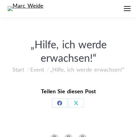
„Hilfe, ich werde
erwachsen!“
Start
Event
„Hilfe, ich werde erwachsen!“
Sie befinden sich hier:
Teilen Sie diesen Post
Share
Share
on
on
Facebook
X