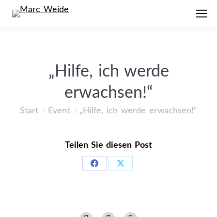
„Hilfe, ich werde
erwachsen!“
Start
Event
„Hilfe, ich werde erwachsen!“
Sie befinden sich hier:
Teilen Sie diesen Post
Share
Share
on
on
Facebook
X