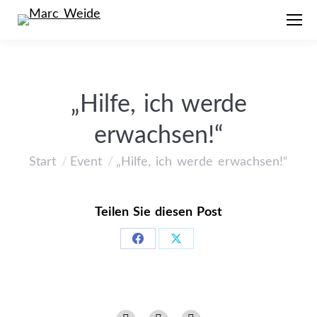
„Hilfe, ich werde
erwachsen!“
Start
Event
„Hilfe, ich werde erwachsen!“
Sie befinden sich hier:
Teilen Sie diesen Post
Share
Share
on
on
Facebook
X