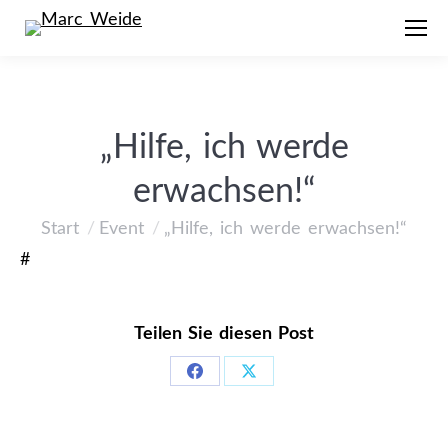
„Hilfe, ich werde
erwachsen!“
Start
Event
„Hilfe, ich werde erwachsen!“
Sie befinden sich hier:
#
Teilen Sie diesen Post
Share
Share
on
on
Facebook
X