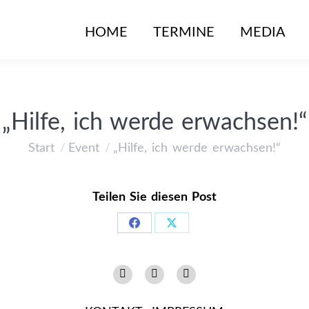
HOME
HOME
TERMINE
TERMINE
MEDIA
MEDIA
„Hilfe, ich werde erwachsen!“
Start
Event
„Hilfe, ich werde erwachsen!“
Sie befinden sich hier:
Teilen Sie diesen Post
Share
Share
on
on
Instagram
Facebook
YouTube
Facebook
X
page
page
page