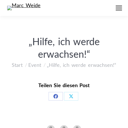
„Hilfe, ich werde
erwachsen!“
Start
Event
„Hilfe, ich werde erwachsen!“
Sie befinden sich hier:
Teilen Sie diesen Post
Share
Share
on
on
Facebook
X