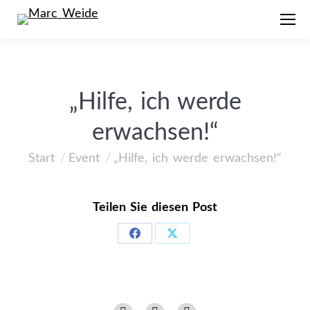
„Hilfe, ich werde
erwachsen!“
Start
Event
„Hilfe, ich werde erwachsen!“
Sie befinden sich hier:
Teilen Sie diesen Post
Share
Share
on
on
Facebook
X