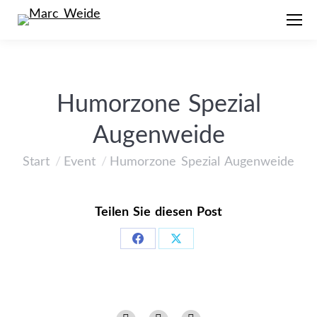
Humorzone Spezial
Augenweide
Start
Event
Humorzone Spezial Augenweide
Sie befinden sich hier:
Teilen Sie diesen Post
Share
Share
on
on
Facebook
X