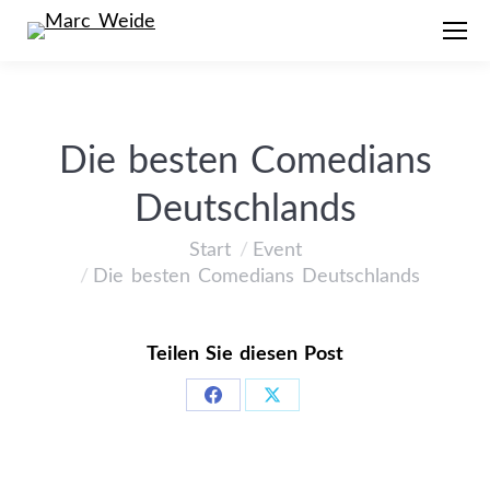
Die besten Comedians
Deutschlands
Start
Event
Sie befinden sich hier:
Die besten Comedians Deutschlands
Teilen Sie diesen Post
Share
Share
on
on
Facebook
X