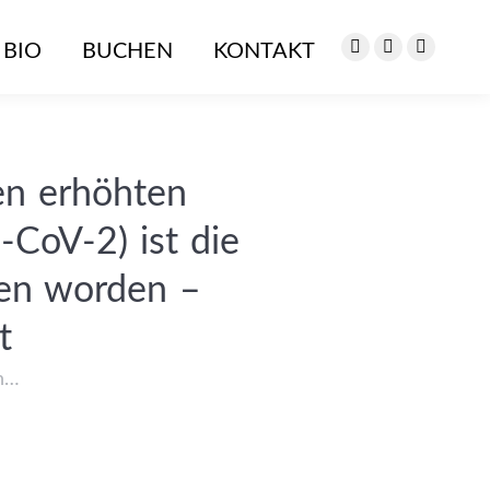
BIO
BUCHEN
KONTAKT
Instagram
Facebook
YouTub
page
page
page
opens
opens
opens
in
in
in
new
new
new
en erhöhten
window
window
window
-CoV-2) ist die
ben worden –
t
n…