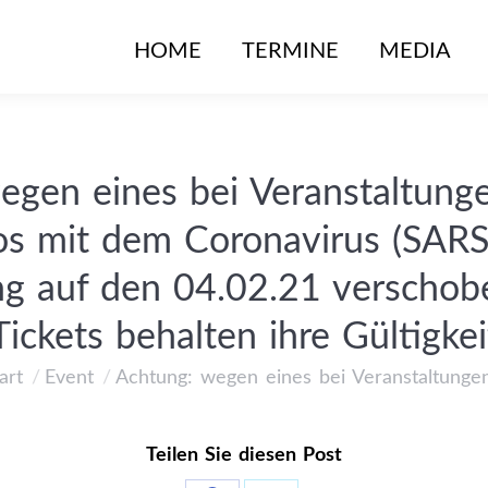
HOME
TERMINE
MEDIA
egen eines bei Veranstaltung
kos mit dem Coronavirus (SARS
ng auf den 04.02.21 verscho
Tickets behalten ihre Gültigkei
art
Event
Achtung: wegen eines bei Veranstaltunge
 befinden sich hier:
Teilen Sie diesen Post