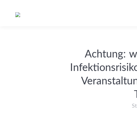
Achtung: w
Infektionsrisi
Veranstaltu
St
Sie