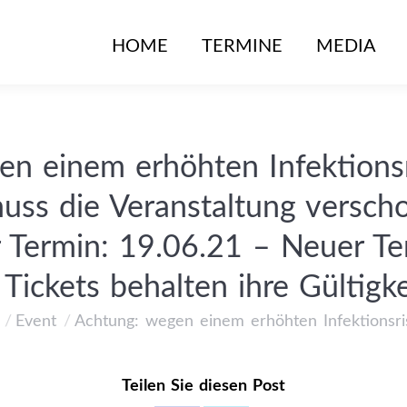
HOME
TERMINE
MEDIA
HOME
TERMINE
MEDIA
n einem erhöhten Infektions
uss die Veranstaltung versc
r Termin: 19.06.21 – Neuer Te
 Tickets behalten ihre Gültigke
Event
Achtung: wegen einem erhöhten Infektionsri
finden sich hier:
Teilen Sie diesen Post