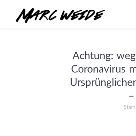
Achtung: wege
Coronavirus m
Ursprüngliche
–
Start
Sie be