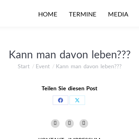
HOME
TERMINE
MEDIA
Kann man davon leben???
Start
Event
Kann man davon leben???
Sie befinden sich hier:
Teilen Sie diesen Post
Share
Share
on
on
Instagram
Facebook
YouTube
Facebook
X
page
page
page