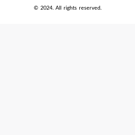
new
new
new
© 2024. All rights reserved.
window
window
window