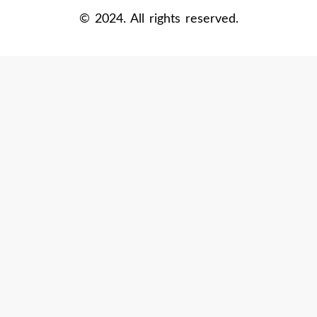
new
new
new
© 2024. All rights reserved.
window
window
window