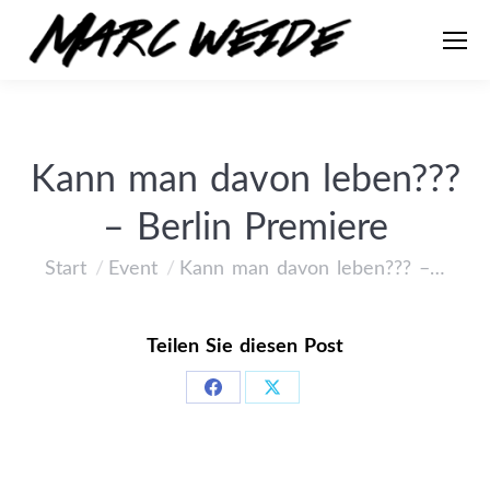
Kann man davon leben???
– Berlin Premiere
Start
Event
Kann man davon leben??? –…
Sie befinden sich hier:
Teilen Sie diesen Post
Share
Share
on
on
Facebook
X