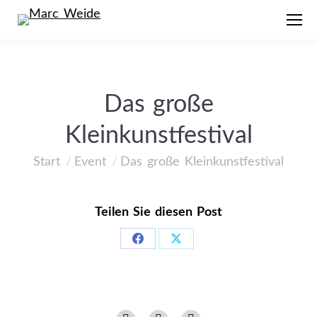
Das große
Kleinkunstfestival
Start
Event
Das große Kleinkunstfestival
Sie befinden sich hier:
Teilen Sie diesen Post
Share
Share
on
on
Facebook
X