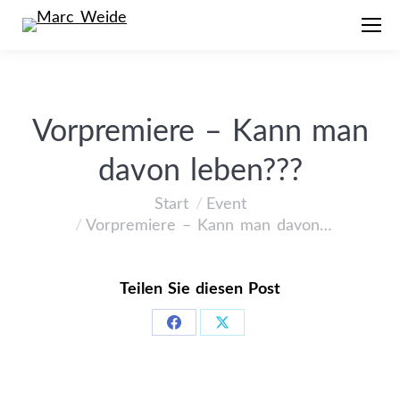
Vorpremiere – Kann man
davon leben???
Start
Event
Sie befinden sich hier:
Vorpremiere – Kann man davon…
Teilen Sie diesen Post
Share
Share
on
on
Facebook
X