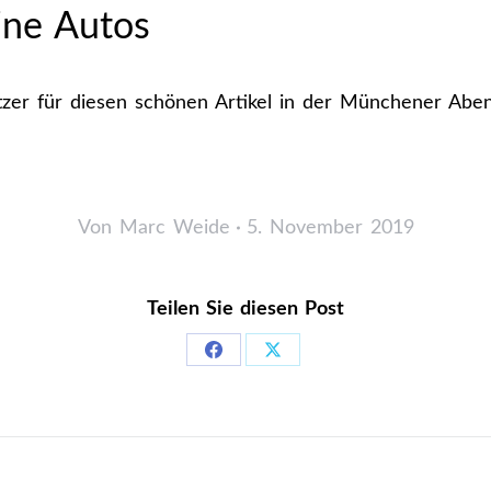
eine Autos
zer für diesen schönen Artikel in der Münchener Aben
Von
Marc Weide
5. November 2019
Teilen Sie diesen Post
Share
Share
on
on
Facebook
X
gation