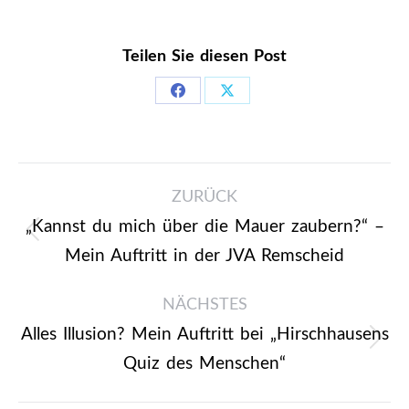
Teilen Sie diesen Post
Share
Share
on
on
Facebook
X
Kommentarnavigation
ZURÜCK
„Kannst du mich über die Mauer zaubern?“ –
Vorheriger
Mein Auftritt in der JVA Remscheid
Beitrag:
NÄCHSTES
Alles Illusion? Mein Auftritt bei „Hirschhausens
Nächster
Quiz des Menschen“
Beitrag: