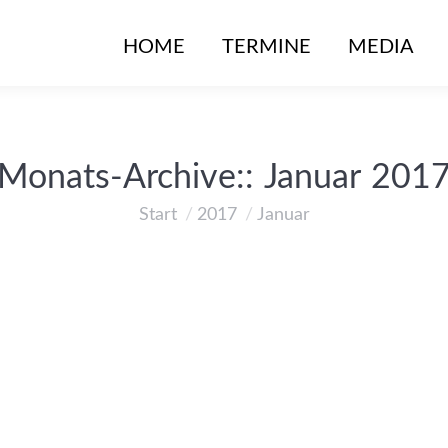
HOME
TERMINE
MEDIA
Monats-Archive::
Januar 201
Start
2017
Januar
Sie befinden sich hier: