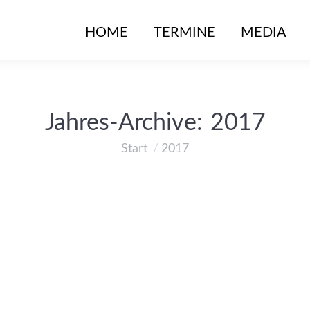
HOME
TERMINE
MEDIA
Jahres-Archive:
2017
Start
2017
Sie befinden sich hier: