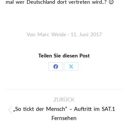
mal wer Deutschland dort vertreten wird..? 😉
Von
Marc Weide
11. Juni 2017
Teilen Sie diesen Post
Share
Share
on
on
Facebook
X
Kommentarnavigation
ZURÜCK
„So tickt der Mensch“ – Auftritt im SAT.1
Vorheriger
Fernsehen
Beitrag: