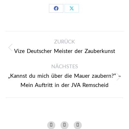
Share
Share
on
on
Facebook
X
Kommentarnavigation
ZURÜCK
Vize Deutscher Meister der Zauberkunst
Vorheriger
Beitrag:
NÄCHSTES
„Kannst du mich über die Mauer zaubern?“ –
Nächster
Mein Auftritt in der JVA Remscheid
Beitrag:
Instagram
Facebook
YouTube