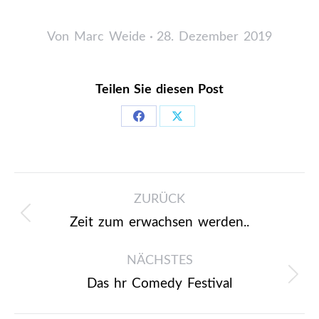
Von
Marc Weide
28. Dezember 2019
Teilen Sie diesen Post
Share
Share
on
on
Facebook
X
Kommentarnavigation
ZURÜCK
Zeit zum erwachsen werden..
Vorheriger
Beitrag:
NÄCHSTES
Das hr Comedy Festival
Nächster
Beitrag: