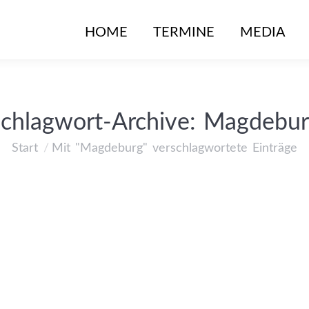
HOME
TERMINE
MEDIA
chlagwort-Archive:
Magdebur
Start
Mit "Magdeburg" verschlagwortete Einträge
Sie befinden sich hier: