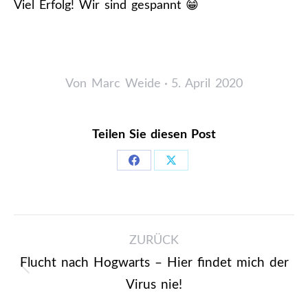
Viel Erfolg! Wir sind gespannt 😁
Von
Marc Weide
5. April 2020
Teilen Sie diesen Post
Share
Share
on
on
Facebook
X
Kommentarnavigation
ZURÜCK
Flucht nach Hogwarts – Hier findet mich der
Vorheriger
Virus nie!
Beitrag: