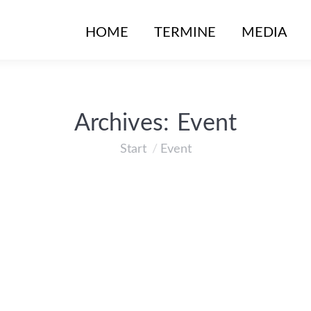
HOME
TERMINE
MEDIA
Archives:
Event
Start
Event
Sie befinden sich hier:
ai 2023
ai 2023