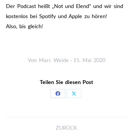
Der Podcast heißt „Not und Elend“ und wir sind
kostenlos bei Spotify und Apple zu hören!
Also, bis gleich!
Von
Marc Weide
15. Mai 2020
Teilen Sie diesen Post
Share
Share
on
on
Facebook
X
Kommentarnavigation
ZURÜCK